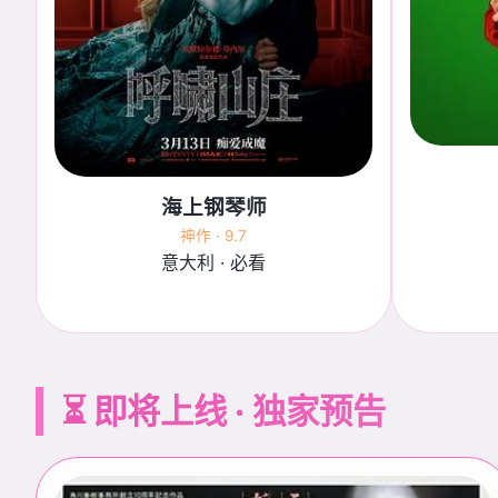
海上钢琴师
神作 · 9.7
意大利 · 必看
⏳ 即将上线 · 独家预告