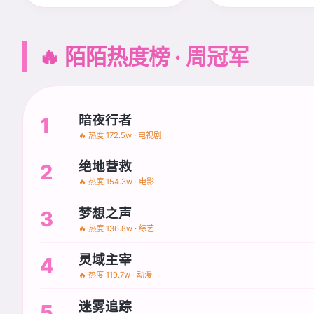
🔥 陌陌热度榜 · 周冠军
暗夜行者
1
🔥 热度 172.5w · 电视剧
绝地营救
2
🔥 热度 154.3w · 电影
梦想之声
3
🔥 热度 136.8w · 综艺
灵域主宰
4
🔥 热度 119.7w · 动漫
迷雾追踪
5