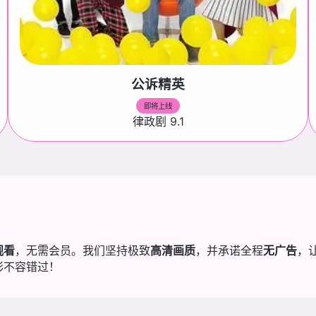
公诉精英
即将上线
律政剧 9.1
观看
，无需会员。我们坚持极致
高清画质
，并承诺全程
无广告
，
彩不容错过！