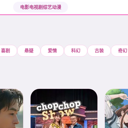
电影
电视剧
综艺
动漫
喜剧
悬疑
爱情
科幻
古装
奇幻