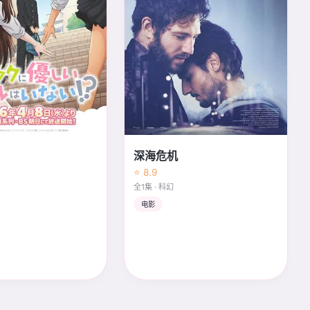
深海危机
⭐ 8.9
全1集 · 科幻
电影